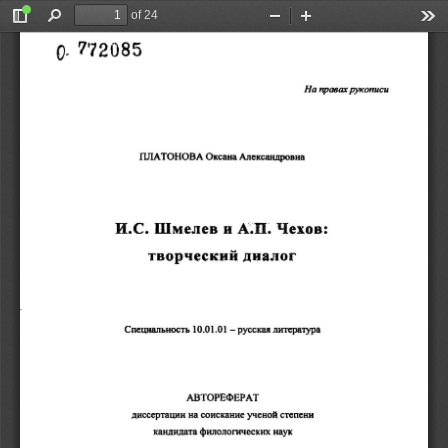
of 24
Toggle
Find
Zoom
Zoom
Too
Sidebar
Out
In
'7'72085 
О-
На 
правах 
рукописи 
ПЛАТОНОВА 
Оксана 
Александровна 
И.С. 
Шмелев 
и 
А~П~ 
Чехов: 
творческий 
диалог 
10.01.01 
Специальность 
-русская 
литература 
АВТОРЕФЕРАТ 
диссертации 
на 
соискание 
ученой 
степени 
кандидата 
филологических 
наук 