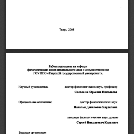
2008 
Тверь 
Работа 
выполнена 
на 
кафедре 
фиnолоrических 
основ 
издательского 
дела 
н 
документоведения 
ГОУ 
ВПО 
«Тверской 
государственный 
университеn>. 
доктор 
фиnологических 
наук, 
профессор 
НаучиыА 
руководитель 
Светлана 
Юрьевна 
Николаева 
доктор 
филологических 
наук 
Официальные 
оппоненты: 
Натальи 
Даниповна 
Блудипнна 
кандидат 
филологических 
наук, 
доцент 
CepreA 
Николаевич 
Кирьянов 
Ведущая 
орrанюацю1 