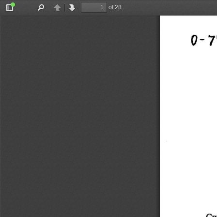
of 28
Toggle
Find
Previous
Next
Sidebar
Q-7
Сп