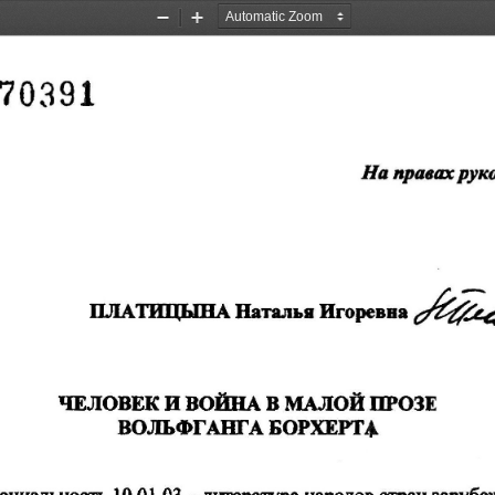
Zoom
Zoom
Out
In
70391 
На 
приах 
рук
ШIАТИЦLIВА 
Натальи 
Иrоревва 
~
ЧЕЛОВЕК 
И 
ВОЙНА 
В 
МАЛОЙ 
ПРОЗЕ 
ВОЛЬФГАНГАБОРХЕРТ• 
10.01.03 
ециальность 
-тпература 
народов 
стран 
зapyбeЖ