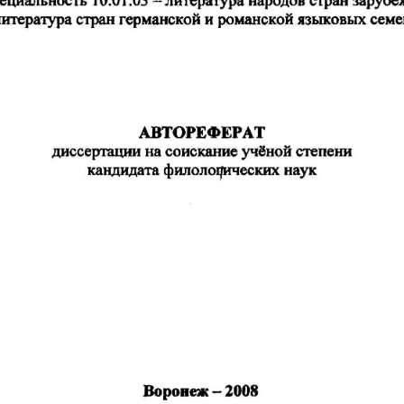
литература 
стран 
германской 
и 
романской 
языковых 
семе
АВТОРЕФЕРАТ 
диссертации 
на 
соискание 
учi!ной 
степени 
кандидата 
филолоqических 
наук 
-
2008 
Воронеж 