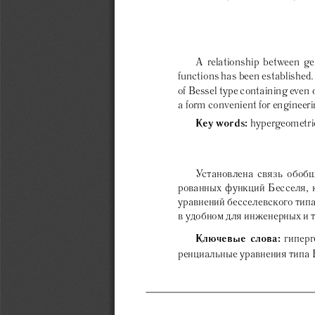
A relationship between ge
functions has been established. 
of Bessel type containing even 
a form convenient for engineeri
Key words:
hypergeometric
Установлена связь обоб
рованных функций Бесселя, 
уравнений бесселевского типа
в удобном для инженерных и 
Ключевые слова:
гипер
ренциальные уравнения типа 