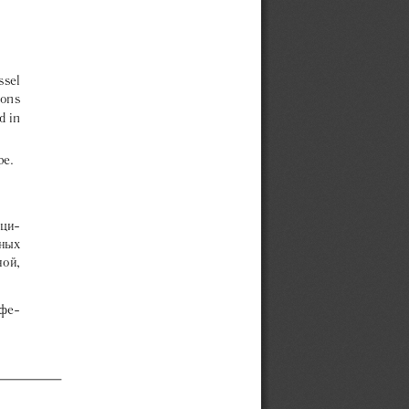
ssel
ions
d in
pe.
ци-
ных
ной,
фе-