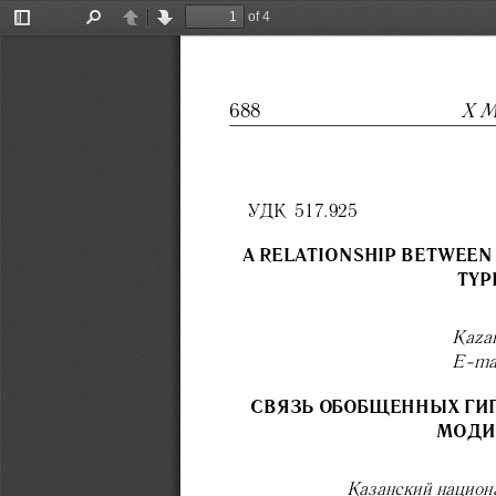
of 4
Toggle
Find
Previous
Next
Sidebar
X М
688
УДК 517.925
A RELATIONSHIP BETWEEN
TYP
Kazan
E-mai
СВЯЗЬ ОБОБЩЕННЫХ ГИ
МОДИ
Казанский национ