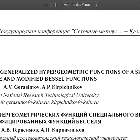
Zoom
Zoom
Out
In
еждународная конференция "Сеточные методы ...
Каз
–
 GENERALIZED HYPERGEOMETRIC FUNCTI
ONS OF A S
E AND MODIFIED BESSEL FUNCTIONS
A.V. Gerasimov, A.P. Kirpichnikov
 National Research Technological University
l: gerasimov@kstu.ru, kirpichnikov@kstu.ru
ПЕРГЕОМЕТРИЧЕСКИХ ФУНКЦИЙ СПЕЦИАЛЬНО
ГО В
ФИЦИРОВАННЫХ ФУНКЦИЙ БЕССЕЛЯ
А.В. Герасимов, А.П. Кирпичников
альный исследовательский технологически
й университет