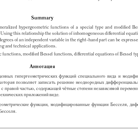
Summary
neralized hypergeometric functi
ons of a special type and modi
ed Be
fi
Using this relationship th
e solution of inhomogeneous di
erential equat
ff
degrees of an independent var
iable in the right-hand part can be expresse
ng and technical applicatio
ns.
 functions, modi
ed Bessel functions, di
erential equations of Bessel ty
fi
ff
Аннотация
щенных гипергеометрических функци
й специального вида и модифи
которая позволяет записать реше
ние неоднородных дифференциаль
 с правой частью, содержащей ч
ётные степени независимой перемен
технических приложений виде.
геометрические функции, модифицированные функции Б
есселя, диф
Бесселя.