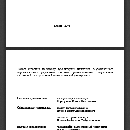
Казань
 - 2006 
1
Работа
выполнена
на
кафедре
гуманитарных
дисциплин
Государственно
го
образовательного
учреждения
высшего
профессио
нального
образования
«
Казанский
государственный
технологический
университет
» 
Научный
руководитель
:            
доктор
исторических
наук
Коршунова
Ольга
Николаевна
Официал
ьные
оппонент
ы
:        
доктор
исторических
наук
Набиев
Ринат
Ахметгал
иевич
д
октор
исторических
наук
Ислаев
Файзулхак
Габдулхакови
ч
Ведущая
организация
:                
Чувашский
государственный
университет
им
. 
И
.
Н
. 
Ульянова