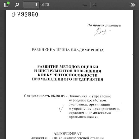
of 20
Toggle
Find
Zoom
Zoom
Too
0-193860 
Sidebar
Out
In
-
На 
правах 
рукописи 
j~} 
РАЗИНКИНА 
ИРИНЛ 
ВЛАДИМИРОВНА 
РАЗВИТИЕ 
МЕТОДОВ 
ОЦЕНКИ 
И 
ИНСТРУМЕНТОВ 
ПОВЫШЕНИЯ 
КОНКУРЕНТОСПОСОБНОСТИ 
ПРОМЫШЛЕННОГО 
ПРЕДПРИЯТИЯ 
08.00.05 
-
Специальность 
Экономика 
и 
управление 
народным 
хозяйством: 
экономика
, 
органи
з
ация 
и 
управление 
предприятиями, 
отраслями, 
комплексами 
промышленности 
АВТОРЕФЕРЛ 
Т 
диссертации 
на 
соискание 
ученой 
степени 