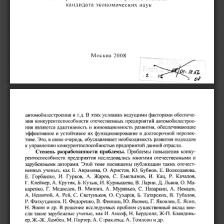
кандидата 
э
кономических 
наук 
---
2008 
Москва 
·>':
~
,
~~
-
/~~/ 
. 
z 
-
-
t> 
автомобиле
с
троения 
и 
т.д. 
В 
этих 
условиях 
ведущими 
факторами 
обеспече­
ния 
конкурентоспособности 
отечественных 
предприятий 
автомобилестрое­
ния 
являются 
адаптивность 
и 
инновационность 
развития
, 
обеспечивающие 
эффепивное 
и 
устойчивое 
их 
функционирование 
в 
долгосрочной 
перспек­
тиве
. 
Это, 
в 
свою 
очередь
, 
обуславливает 
необходимость 
развития 
подходов 
к 
управлению 
конкурентоспособностью 
предприятий 
данной 
отрасли. 
Степень 
разработанности 
проблемы. 
Проблемы 
повышения 
конку­
рентоспособности 
предприятия 
исследова
лись 
многими 
отечественными 
и 
зарубежными 
авторами. 
Этой 
теме 
посвящены 
публикации 
таких 
отечест­
венных 
учены
х, 
как 
Е
. 
Аврамова, 
О. 
Аристов
, 
Ю. 
Бубнов
, 
Е. 
Волкодавова, 
Е. 
Горбашко
, 
И. 
Гурков
, 
А. 
Жаров, 
С. 
Емельянов
, 
И. 
Кац
, 
Р. 
Качалов
, 
Г. 
Клейнер
, 
А. 
Кр
у
тик
, 
Б. 
Кузьrк, 
И. 
Курнышева, 
В
. 
Ларин
, 
Д
. 
Львов
, 
О. 
Ма­
каренко
, 
Г. 
Медве
д
ев
, 
В
. 
Мишин
, 
А. 
Муравьев
, 
С. 
Назаркин
, 
А. 
Немцев
, 
А. 
Нешитой
, 
А. 
Р
ей
, 
С. 
Светуньков, 
О. 
Сухарев
, 
Б. 
Татарских, 
В. 
Т
у
балов
, 
Р. 
Фатхуrдинов
, 
Н. 
Федоренко
, 
В. 
Фионин
, 
Ю. 
Яковец
, 
Г. 
Яковлев
,
Е. 
Ясин
, 
Н. 
Яшин 
и 
др. 
В 
решение 
исследуемых 
проблем 
существенный 
вклад 
вне­
сли 
такие 
зар
у
бежные 
ученые
, 
как 
И
. 
Ансоф, 
Н. 
Бер
д
солл
, 
Ж-П. 
Б
л
андинь­
е
р, 
Ж.-Ж. 
Ламбен
, 
М. 
Портер, 
А
. 
Стрикленд
, 
А. 
Томпсон 
и 
др. 