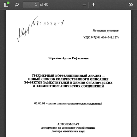
of 40
Toggle
Find
Zoom
Zoom
Too
Sidebar
Out
In
На 
правах 
рукописи 
547(541
.636+541
.127) 
УДК 
Черкасов 
Артем 
Рафаэлевич 
-
ТРЕХМЕРНЫЙ 
КОРРЕЛЯЦИОННЫЙ 
АНАЛИЗ 
НОВЫЙ 
СПОСОБ 
КОЛИЧЕСТВЕННОГО 
ОПИСАНИЯ 
ЭФФЕКТОВ 
ЗАМЕСТИТЕЛЕЙ 
В 
ХИМИИ 
ОРГАНИЧЕСКИХ 
И 
ЭЛЕМЕНТООРГАНИЧЕСКИХ 
СОЕДИНЕНИЙ 
02
.00
.08 
-
химия 
элеменrооргаиических 
соединений 
АВТОРЕФЕРАТ 
диссерrации 
на 
соискание 
ученой 
степени 
доктора 
химических 
наук 