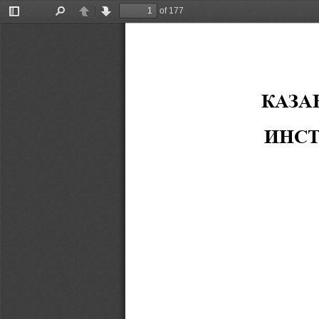
of 177
Toggle
Find
Previous
Next
Sidebar
КАЗА
ИН
С