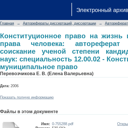
Конституционное право на жизн
Электронный архи
автореферат диссертации на с
юридических наук: специальност
Главная
→
Авторефераты диссертаций, диссертации
→
Автореферат
муниципальное право
Конституционное право на жизнь 
права человека: автореферат
соискание ученой степени канди
наук: специальность 12.00.02 - Конс
муниципальное право
Перевозчикова Е. В. (Елена Валерьевна)
Дата:
2006
Показать полную информацию
Файлы в этом документе
Имя:
0-755288.pdf
Откры