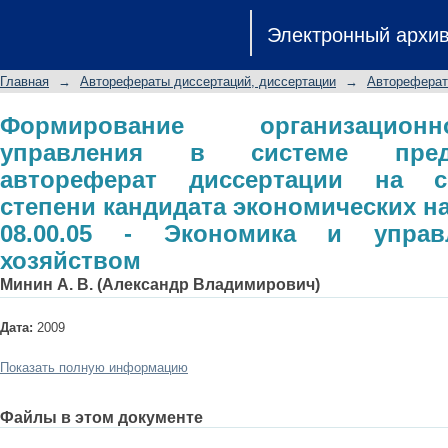
Формирование организационно
Электронный архи
предпринимательства: авторефер
степени кандидата экономических на
Главная
→
Авторефераты диссертаций, диссертации
→
Автореферат
управление народным хозяйством
Формирование организацион
управления в системе предпр
автореферат диссертации на с
степени кандидата экономических н
08.00.05 - Экономика и упра
хозяйством
Минин А. В. (Александр Владимирович)
Дата:
2009
Показать полную информацию
Файлы в этом документе