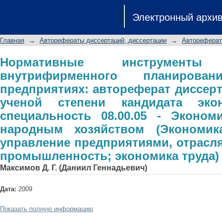
Нормативные инструменты в систе
Электронный архи
малых предприятиях: авторефер
степени кандидата экономических на
Главная
→
Авторефераты диссертаций, диссертации
→
Автореферат
управление народным хозяйством 
предприятиями, отраслями, комп
Нормативные инструмен
внутрифирменного планиров
труда)
предприятиях: автореферат диссерт
ученой степени кандидата экон
специальность 08.00.05 - Эконом
народным хозяйством (Экономик
управление предприятиями, отрасля
промышленность; экономика труда)
Максимов Д. Г. (Даниил Геннадьевич)
Дата:
2009
Показать полную информацию