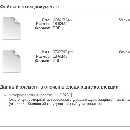
Файлы в этом документе
Имя:
0792797.pdf
Откры
Размер:
18.63Mb
Формат:
PDF
Имя:
0792797.pdf
Откры
Размер:
18.63Mb
Формат:
PDF
Данный элемент включен в следующие коллекции
Авторефераты диссертаций
[19231]
Коллекция содержит авторефераты диссертаций, защищенных в К
(до 2009 г. Казанский государственный университет)