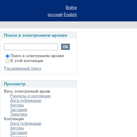
ущих педагогов на
Войти
ого образования:
русский
English
 степени доктора
педагогика, история
Поиск в электронном архиве
Поиск в электронном архиве
В этой коллекции
Расширенный поиск
Просмотр
Весь электронный архив
Разделы и коллекции
Дата публикации
Авторы
Заглавия
Тематика
Коллекция
Дата публикации
Авторы
Заглавия