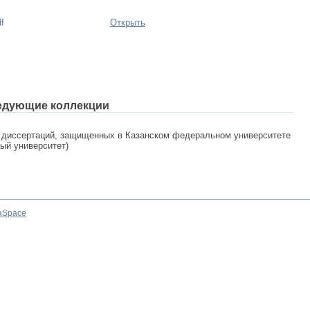
f
Открыть
едующие коллекции
 диссертаций, защищенных в Казанском федеральном университете
ный университет)
aSpace