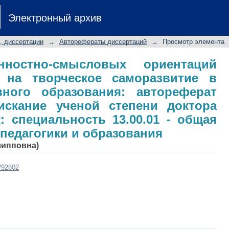
ностно-смысловых ориентаций буд
Электронный архив
развитие в условиях непрерывн
сертации на соискание ученой
, диссертации
→
Авторефераты диссертаций
→
Просмотр элемента
к: специальность 13.00.01 - общая 
ования
нностно-смысловых ориентаций
 на творческое саморазвитие в
ного образования: автореферат
искание ученой степени доктора
к: специальность 13.00.01 - общая
 педагогики и образования
липповна)
t/92802