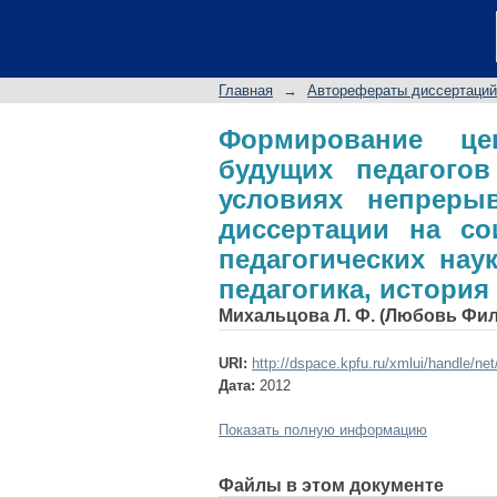
Формирование цен
творческое само
автореферат дис
Главная
→
Авторефераты диссертаций
педагогических нау
педагогики и образ
Формирование це
будущих педагогов
условиях непрерыв
диссертации на со
педагогических нау
педагогика, история
Михальцова Л. Ф. (Любовь Фи
URI:
http://dspace.kpfu.ru/xmlui/handle/ne
Дата:
2012
Показать полную информацию
Файлы в этом документе