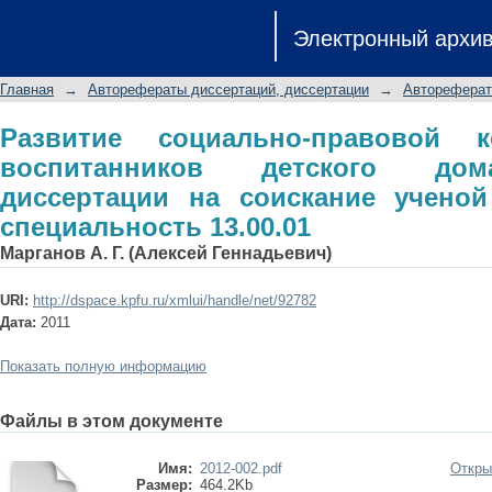
Развитие социально-правовой ком
Электронный архи
дома: автореферат диссертации н
специальность 13.00.01
Главная
→
Авторефераты диссертаций, диссертации
→
Автореферат
Развитие социально-правовой к
воспитанников детского дом
диссертации на соискание ученой 
специальность 13.00.01
Марганов А. Г. (Алексей Геннадьевич)
URI:
http://dspace.kpfu.ru/xmlui/handle/net/92782
Дата:
2011
Показать полную информацию
Файлы в этом документе
Имя:
2012-002.pdf
Откры
Размер:
464.2Kb