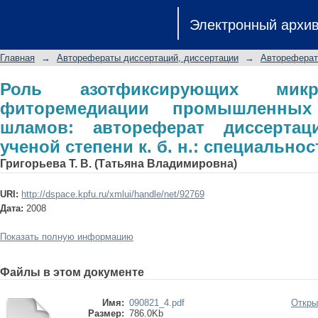
Роль азотфиксирующих мик
Электронный архи
промышленных углеводородных ш
соискание ученой степени к. б. н.: с
Главная
→
Авторефераты диссертаций, диссертации
→
Автореферат
Роль азотфиксирующих микр
фиторемедиации промышленных
шламов: автореферат диссертац
ученой степени к. б. н.: специальнос
Григорьева Т. В. (Татьяна Владимировна)
URI:
http://dspace.kpfu.ru/xmlui/handle/net/92769
Дата:
2008
Показать полную информацию
Файлы в этом документе
Имя:
090821_4.pdf
Откры
Размер:
786.0Kb