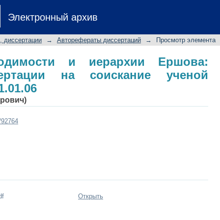
одимости и иерархии Ершова: автор
Электронный архив
тепени к. ф.-м. н.: 01.01.06
, диссертации
→
Авторефераты диссертаций
→
Просмотр элемента
водимости и иерархии Ершова:
сертации на соискание ученой
1.01.06
арович)
t/92764
df
Открыть