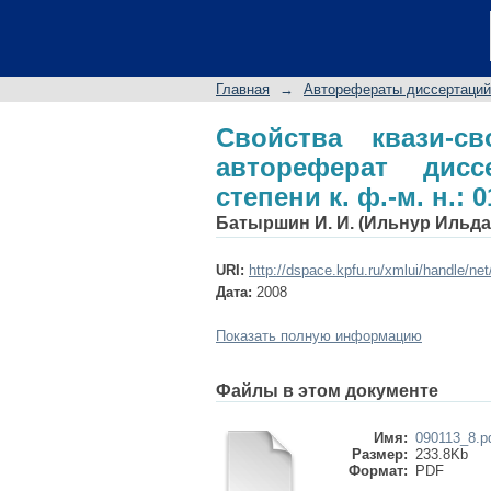
Свойства квази-св
на соискание ученой с
Главная
→
Авторефераты диссертаций
Свойства квази-с
автореферат дис
степени к. ф.-м. н.: 0
Батыршин И. И. (Ильнур Ильд
URI:
http://dspace.kpfu.ru/xmlui/handle/ne
Дата:
2008
Показать полную информацию
Файлы в этом документе
Имя:
090113_8.p
Размер:
233.8Kb
Формат:
PDF