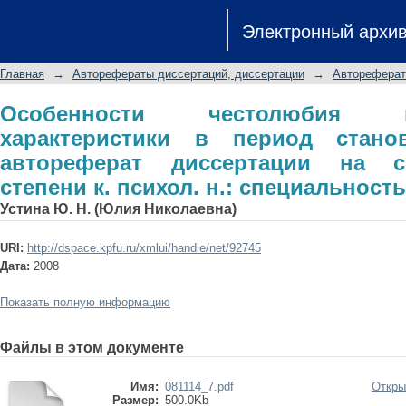
Особенности честолюбия как э
Электронный архи
становления личности: авторефе
степени к. психол. н.: специальность
Главная
→
Авторефераты диссертаций, диссертации
→
Автореферат
Особенности честолюбия 
характеристики в период стано
автореферат диссертации на с
степени к. психол. н.: специальность
Устина Ю. Н. (Юлия Николаевна)
URI:
http://dspace.kpfu.ru/xmlui/handle/net/92745
Дата:
2008
Показать полную информацию
Файлы в этом документе
Имя:
081114_7.pdf
Откры
Размер:
500.0Kb