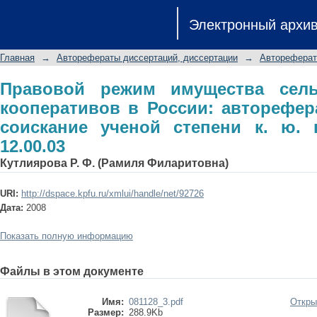
Правовой режим имущества сельско
Электронный архи
автореферат диссертации на с
специальность 12.00.03
Главная
→
Авторефераты диссертаций, диссертации
→
Автореферат
Правовой режим имущества сель
кооперативов в России: авторефер
соискание ученой степени к. ю. 
12.00.03
Кутлиярова Р. Ф. (Рамиля Филаритовна)
URI:
http://dspace.kpfu.ru/xmlui/handle/net/92726
Дата:
2008
Показать полную информацию
Файлы в этом документе
Имя:
081128_3.pdf
Откры
Размер:
288.9Kb