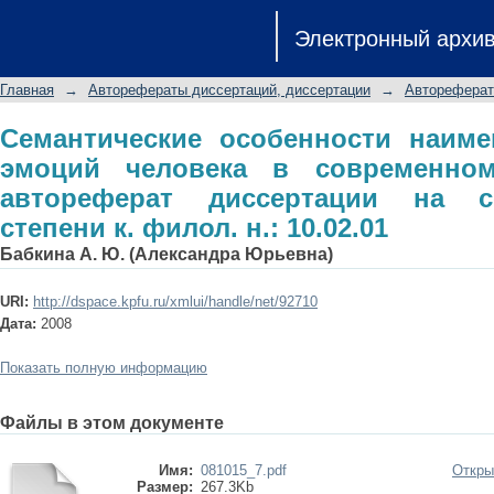
Семантические особенности наим
Электронный архи
современном русском языке: авторе
степени к. филол. н.: 10.02.01
Главная
→
Авторефераты диссертаций, диссертации
→
Автореферат
Семантические особенности наиме
эмоций человека в современном
автореферат диссертации на с
степени к. филол. н.: 10.02.01
Бабкина А. Ю. (Александра Юрьевна)
URI:
http://dspace.kpfu.ru/xmlui/handle/net/92710
Дата:
2008
Показать полную информацию
Файлы в этом документе
Имя:
081015_7.pdf
Откры
Размер:
267.3Kb