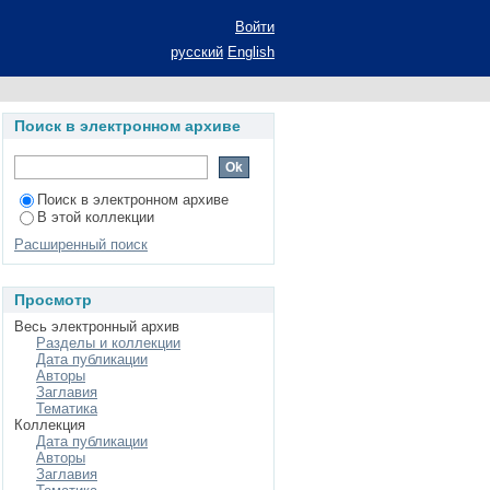
ных условиях для
Войти
ат диссертации на
русский
English
Поиск в электронном архиве
Поиск в электронном архиве
В этой коллекции
Расширенный поиск
Просмотр
Весь электронный архив
Разделы и коллекции
Дата публикации
Авторы
Заглавия
Тематика
Коллекция
Дата публикации
Авторы
Заглавия