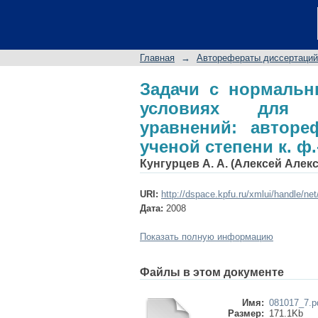
Задачи с нормал
нелинейных гипер
соискание ученой степ
Главная
→
Авторефераты диссертаций
Задачи с нормаль
условиях для н
уравнений: авторе
ученой степени к. ф.-
Кунгурцев А. А. (Алексей Алек
URI:
http://dspace.kpfu.ru/xmlui/handle/ne
Дата:
2008
Показать полную информацию
Файлы в этом документе
Имя:
081017_7.p
Размер:
171.1Kb