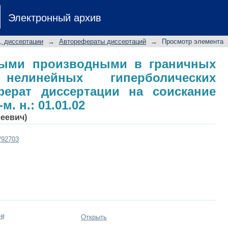
ьными производными в гранич
Электронный архив
болических уравнений: авторефер
ени к. ф.-м. н.: 01.01.02
, диссертации
→
Авторефераты диссертаций
→
Просмотр элемента
ными производными в граничных
елинейных гиперболических
ферат диссертации на соискание
м. н.: 01.01.02
сеевич)
t/92703
df
Открыть