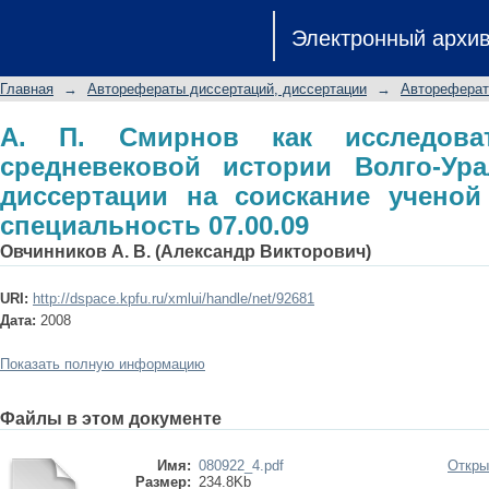
А. П. Смирнов как исследователь д
Электронный архи
Уралья: автореферат диссертации 
специальность 07.00.09
Главная
→
Авторефераты диссертаций, диссертации
→
Автореферат
А. П. Смирнов как исследова
средневековой истории Волго-Ура
диссертации на соискание ученой 
специальность 07.00.09
Овчинников А. В. (Александр Викторович)
URI:
http://dspace.kpfu.ru/xmlui/handle/net/92681
Дата:
2008
Показать полную информацию
Файлы в этом документе
Имя:
080922_4.pdf
Откры
Размер:
234.8Kb