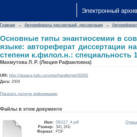
Основные типы энантиосемии в со
Электронный архи
диссертации на соискание ученой ст
Главная
→
Авторефераты диссертаций, диссертации
→
Автореферат
Основные типы энантиосемии в со
языке: автореферат диссертации на
степени к.филол.н.: специальность 1
Махмутова Л. Р. (Люция Рафаиловна)
URI:
http://dspace.kpfu.ru/xmlui/handle/net/92655
Дата:
2009
Показать полную информацию
Файлы в этом документе
Имя:
091117_4.pdf
Откры
Размер:
341.1Kb
Формат:
PDF