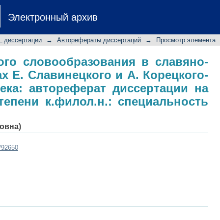
го словообразования в славяно-лати
Электронный архив
. Корецкого-Сатановского XVII 
кание ученой степени к.филол.н.: сп
, диссертации
→
Авторефераты диссертаций
→
Просмотр элемента
ого словообразования в славяно-
х Е. Славинецкого и А. Корецкого-
века: автореферат диссертации на
тепени к.филол.н.: специальность
овна)
t/92650