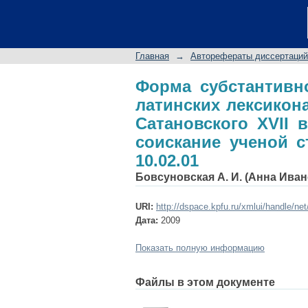
Форма субстантивно
Славинецкого и А
диссертации на соис
Главная
→
Авторефераты диссертаций
Форма субстантивн
латинских лексикона
Сатановского XVII 
соискание ученой с
10.02.01
Бовсуновская А. И. (Анна Иван
URI:
http://dspace.kpfu.ru/xmlui/handle/ne
Дата:
2009
Показать полную информацию
Файлы в этом документе