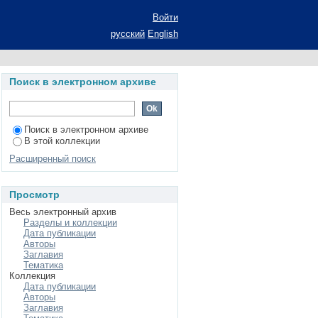
нских лексиконах Е.
Войти
века: автореферат
русский
English
ециальность 10.02.01
Поиск в электронном архиве
Поиск в электронном архиве
В этой коллекции
Расширенный поиск
Просмотр
Весь электронный архив
Разделы и коллекции
Дата публикации
Авторы
Заглавия
Тематика
Коллекция
Дата публикации
Авторы
Заглавия