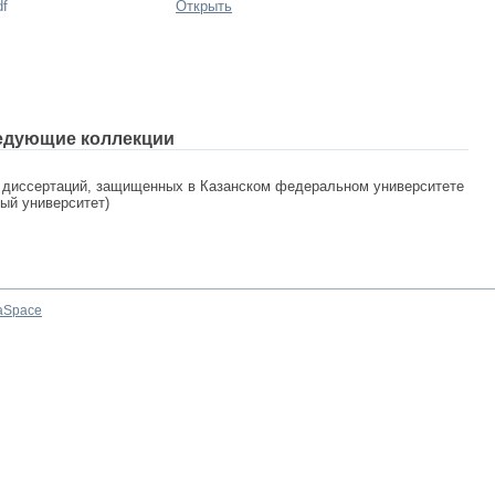
df
Открыть
едующие коллекции
 диссертаций, защищенных в Казанском федеральном университете
ный университет)
aSpace