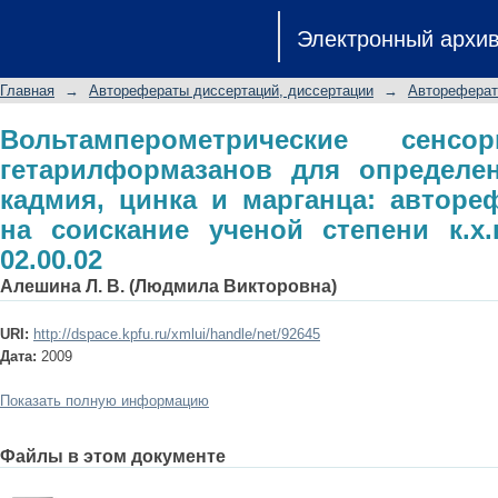
Вольтамперометрические сенсор
Электронный архи
определения меди, свинца, кад
диссертации на соискание ученой сте
Главная
→
Авторефераты диссертаций, диссертации
→
Автореферат
Вольтамперометрические сен
гетарилформазанов для определен
кадмия, цинка и марганца: авторе
на соискание ученой степени к.х.
02.00.02
Алешина Л. В. (Людмила Викторовна)
URI:
http://dspace.kpfu.ru/xmlui/handle/net/92645
Дата:
2009
Показать полную информацию
Файлы в этом документе