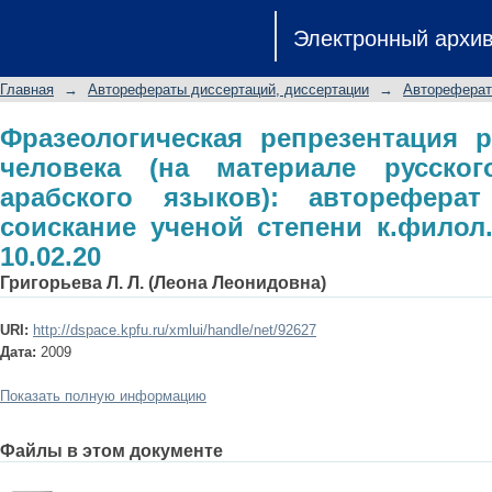
Фразеологическая репрезентация ре
Электронный архи
русского, английского и арабског
соискание ученой степени к.филол.н.
Главная
→
Авторефераты диссертаций, диссертации
→
Автореферат
Фразеологическая репрезентация 
человека (на материале русског
арабского языков): авторефера
соискание ученой степени к.филол.
10.02.20
Григорьева Л. Л. (Леона Леонидовна)
URI:
http://dspace.kpfu.ru/xmlui/handle/net/92627
Дата:
2009
Показать полную информацию
Файлы в этом документе