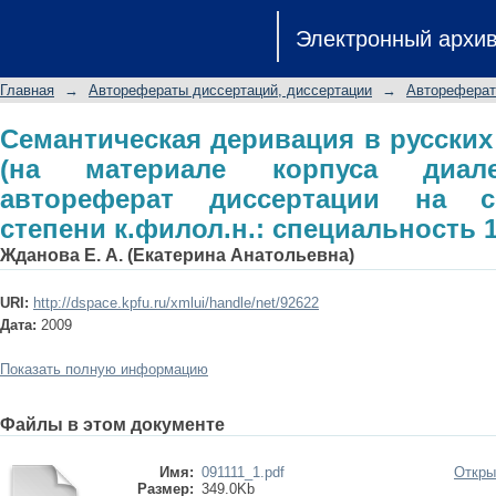
Семантическая деривация в русских
Электронный архи
диалектных текстов): автореферат 
к.филол.н.: специальность 10.02.01
Главная
→
Авторефераты диссертаций, диссертации
→
Автореферат
Семантическая деривация в русских
(на материале корпуса диале
автореферат диссертации на с
степени к.филол.н.: специальность 1
Жданова Е. А. (Екатерина Анатольевна)
URI:
http://dspace.kpfu.ru/xmlui/handle/net/92622
Дата:
2009
Показать полную информацию
Файлы в этом документе
Имя:
091111_1.pdf
Откры
Размер:
349.0Kb