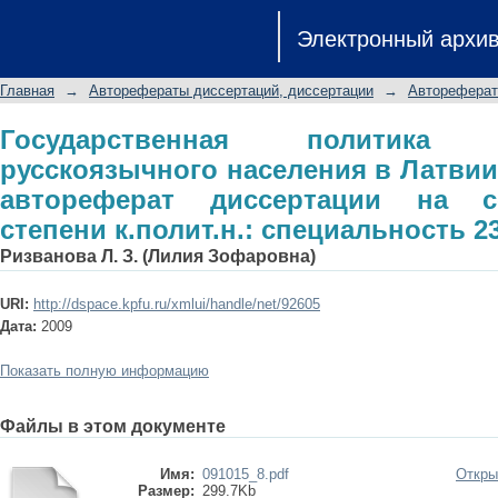
Государственная политика в отноше
Электронный архи
Литве и Эстонии: автореферат дис
к.полит.н.: специальность 23.00.02
Главная
→
Авторефераты диссертаций, диссертации
→
Автореферат
Государственная политик
русскоязычного населения в Латвии
автореферат диссертации на с
степени к.полит.н.: специальность 23
Ризванова Л. З. (Лилия Зофаровна)
URI:
http://dspace.kpfu.ru/xmlui/handle/net/92605
Дата:
2009
Показать полную информацию
Файлы в этом документе
Имя:
091015_8.pdf
Откры
Размер:
299.7Kb