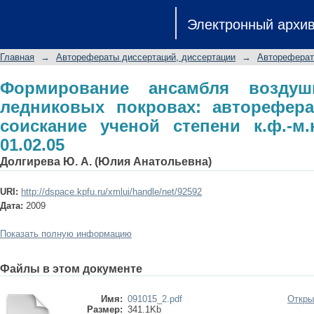
Формирование ансамбля воздушн
Электронный архи
автореферат диссертации на со
специальность 01.02.05
Главная
→
Авторефераты диссертаций, диссертации
→
Автореферат
Формирование ансамбля возду
ледниковых покровах: авторефера
соискание ученой степени к.ф.-м.
01.02.05
Долгирева Ю. А. (Юлия Анатольевна)
URI:
http://dspace.kpfu.ru/xmlui/handle/net/92592
Дата:
2009
Показать полную информацию
Файлы в этом документе
Имя:
091015_2.pdf
Откры
Размер:
341.1Kb