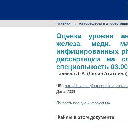
Оценка уровня ант
клетках картофеля,
диссертации на соис
Главная
→
Авторефераты диссертаций
Оценка уровня а
железа, меди, м
инфицированных phy
диссертации на со
специальность 03.00
Ганеева Л. А. (Лилия Ахатовна)
URI:
http://dspace.kpfu.ru/xmlui/handle/ne
Дата:
2009
Показать полную информацию
Файлы в этом документе