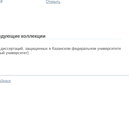
df
Открыть
едующие коллекции
 диссертаций, защищенных в Казанском федеральном университете
ный университет)
aSpace