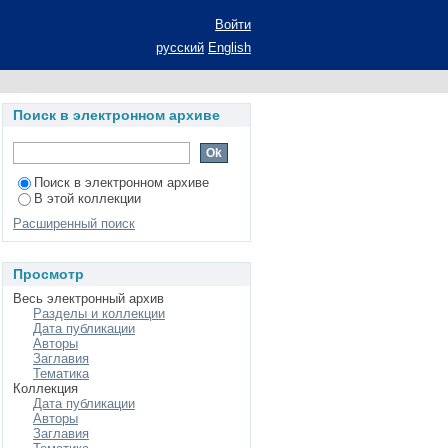
, меди, марганца в
Войти
estans: автореферат
русский
English
ьность 03.00.07
Поиск в электронном архиве
Поиск в электронном архиве
В этой коллекции
Расширенный поиск
Просмотр
Весь электронный архив
Разделы и коллекции
Дата публикации
Авторы
Заглавия
Тематика
Коллекция
Дата публикации
Авторы
Заглавия