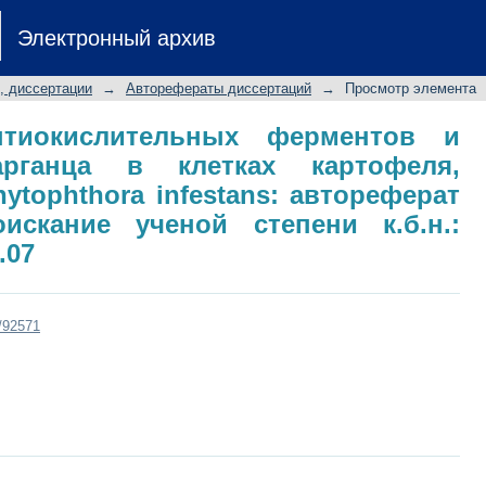
иокислительных ферментов и железа
Электронный архив
 инфицированных phytophthora inf
кание ученой степени к.б.н.: специал
, диссертации
→
Авторефераты диссертаций
→
Просмотр элемента
нтиокислительных ферментов и
арганца в клетках картофеля,
tophthora infestans: автореферат
искание ученой степени к.б.н.:
.07
t/92571