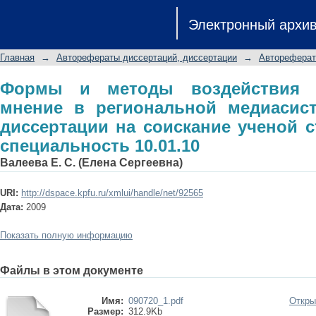
Формы и методы воздействия на 
Электронный архи
медиасистеме: автореферат дисс
к.филол.н.: специальность 10.01.10
Главная
→
Авторефераты диссертаций, диссертации
→
Автореферат
Формы и методы воздействия 
мнение в региональной медиасист
диссертации на соискание ученой с
специальность 10.01.10
Валеева Е. С. (Елена Сергеевна)
URI:
http://dspace.kpfu.ru/xmlui/handle/net/92565
Дата:
2009
Показать полную информацию
Файлы в этом документе
Имя:
090720_1.pdf
Откры
Размер:
312.9Kb