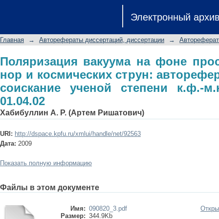
Поляризация вакуума на фоне про
Электронный архи
струн: автореферат диссертации н
специальность 01.04.02
Главная
→
Авторефераты диссертаций, диссертации
→
Автореферат
Поляризация вакуума на фоне про
нор и космических струн: авторефе
соискание ученой степени к.ф.-м.
01.04.02
Хабибуллин А. Р. (Артем Ришатович)
URI:
http://dspace.kpfu.ru/xmlui/handle/net/92563
Дата:
2009
Показать полную информацию
Файлы в этом документе
Имя:
090820_3.pdf
Откры
Размер:
344.9Kb