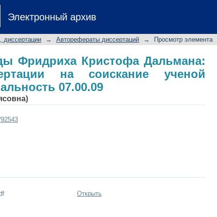
гляды Фридриха Кристофа Дальм
Электронный архив
кание ученой степени к.и.н.: специал
, диссертации
→
Авторефераты диссертаций
→
Просмотр элемента
яды Фридриха Кристофа Дальмана:
сертации на соискание ученой
иальность 07.00.09
ясовна)
t/92543
df
Открыть