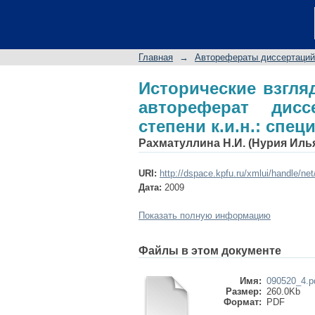
Исторические вз
диссертации на соис
Главная
→
Авторефераты диссертаций
Исторические взгл
автореферат дис
степени к.и.н.: спец
Рахматуллина Н.И. (Нурия Иль
URI:
http://dspace.kpfu.ru/xmlui/handle/ne
Дата:
2009
Показать полную информацию
Файлы в этом документе
Имя:
090520_4.p
Размер:
260.0Kb
Формат:
PDF