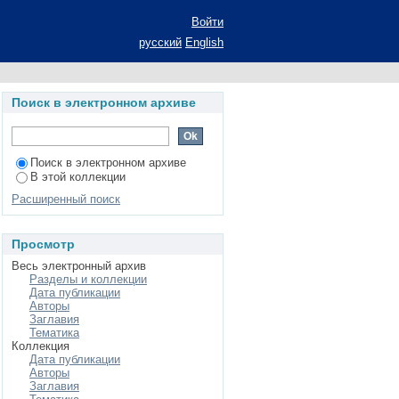
ана: автореферат
Войти
ьность 07.00.09
русский
English
Поиск в электронном архиве
Поиск в электронном архиве
В этой коллекции
Расширенный поиск
Просмотр
Весь электронный архив
Разделы и коллекции
Дата публикации
Авторы
Заглавия
Тематика
Коллекция
Дата публикации
Авторы
Заглавия