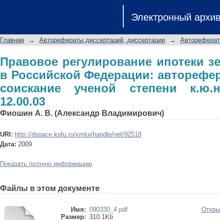
Правовое регулирование ипотек
Электронный архи
Федерации: автореферат диссертаци
специальность 12.00.03
Главная
→
Авторефераты диссертаций, диссертации
→
Автореферат
Правовое регулирование ипотеки з
в Российской Федерации: авторефер
соискание ученой степени к.ю.н
12.00.03
Фиошин А. В. (Александр Владимирович)
URI:
http://dspace.kpfu.ru/xmlui/handle/net/92518
Дата:
2009
Показать полную информацию
Файлы в этом документе
Имя:
090330_4.pdf
Откры
Размер:
310.1Kb