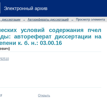
еских условий содержания пчел ср
Электронный архив
ции на соискание ученой степени к. б
, диссертации
→
Авторефераты диссертаций
→
Просмотр элемента
ческих условий содержания пчел
оды: автореферат диссертации на
ени к. б. н.: 03.00.16
евич)
t/92510
df
Открыть