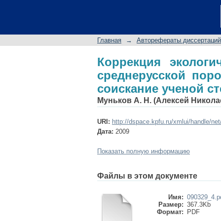
Коррекция экологич
автореферат диссерта
Главная
→
Авторефераты диссертаций
Коррекция экологи
среднерусской пор
соискание ученой степ
Муньков А. Н. (Алексей Никола
URI:
http://dspace.kpfu.ru/xmlui/handle/ne
Дата:
2009
Показать полную информацию
Файлы в этом документе
Имя:
090329_4.p
Размер:
367.3Kb
Формат:
PDF