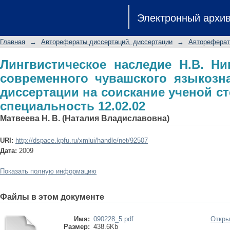
Лингвистическое наследие Н.В.
Электронный архи
чувашского языкознания: автореф
степени к. филол. н.: специальность 
Главная
→
Авторефераты диссертаций, диссертации
→
Автореферат
Лингвистическое наследие Н.В. Ни
современного чувашского языкозн
диссертации на соискание ученой сте
специальность 12.02.02
Матвеева Н. В. (Наталия Владиславовна)
URI:
http://dspace.kpfu.ru/xmlui/handle/net/92507
Дата:
2009
Показать полную информацию
Файлы в этом документе
Имя:
090228_5.pdf
Откры
Размер:
438.6Kb