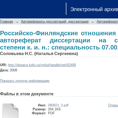
Российско-Финляндские отношен
Электронный архи
диссертации на соискание ученой сте
Главная
→
Авторефераты диссертаций, диссертации
→
Автореферат
Российско-Финляндские отношения в
автореферат диссертации на с
степени к. и. н.: специальность 07.00
Соловьева Н.С. (Наталья Сергеевна)
URI:
http://dspace.kpfu.ru/xmlui/handle/net/92499
Дата:
2008
Показать полную информацию
Файлы в этом документе
Имя:
080821_3.pdf
Откры
Размер:
264.1Kb
Формат:
PDF