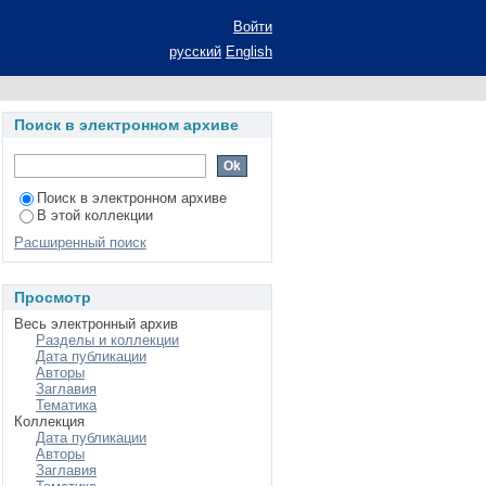
ионных материалов:
Войти
пени к. ф.-м. н.:
русский
English
Поиск в электронном архиве
Поиск в электронном архиве
В этой коллекции
Расширенный поиск
Просмотр
Весь электронный архив
Разделы и коллекции
Дата публикации
Авторы
Заглавия
Тематика
Коллекция
Дата публикации
Авторы
Заглавия