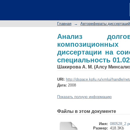
Анализ долговечно
автореферат дисс
специальность 01.02
Главная
→
Авторефераты диссертаций
Анализ долгове
композиционных
диссертации на соис
специальность 01.02
Шакирова А. М. (Алсу Минсали
URI:
http://dspace.kpfu.ru/xmlui/handle/ne
Дата:
2008
Показать полную информацию
Файлы в этом документе
Имя:
080528_2.p
Размер:
418.3Kb