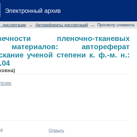
сти пленочно-тканевых композиц
Электронный архив
ертации на соискание ученой сте
.04
, диссертации
→
Авторефераты диссертаций
→
Просмотр элемента
чности пленочно-тканевых
 материалов: автореферат
кание ученой степени к. ф.-м. н.:
.04
ховна)
t/92486
df
Открыть