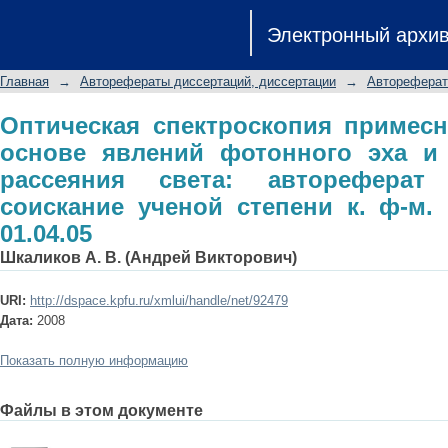
Оптическая спектроскопия прим
Электронный архи
фотонного эха и параметричес
диссертации на соискание ученой сте
Главная
→
Авторефераты диссертаций, диссертации
→
Автореферат
Оптическая спектроскопия примес
основе явлений фотонного эха и 
рассеяния света: автореферат
соискание ученой степени к. ф-м. 
01.04.05
Шкаликов А. В. (Андрей Викторович)
URI:
http://dspace.kpfu.ru/xmlui/handle/net/92479
Дата:
2008
Показать полную информацию
Файлы в этом документе