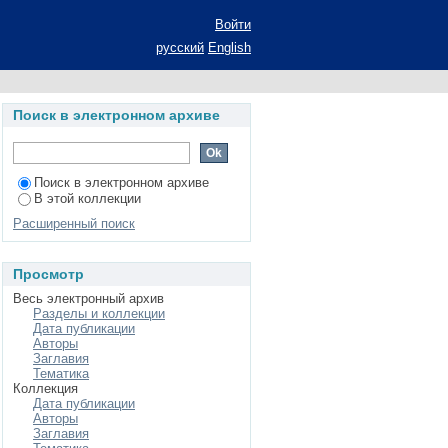
: (на примере района
Войти
ание ученой степени
русский
English
Поиск в электронном архиве
Поиск в электронном архиве
В этой коллекции
Расширенный поиск
Просмотр
Весь электронный архив
Разделы и коллекции
Дата публикации
Авторы
Заглавия
Тематика
Коллекция
Дата публикации
Авторы
Заглавия