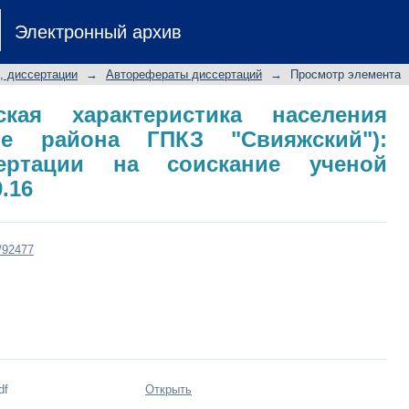
кая характеристика населения птиц
Электронный архив
 автореферат диссертации на соиск
, диссертации
→
Авторефераты диссертаций
→
Просмотр элемента
еская характеристика населения
ре района ГПКЗ "Свияжский"):
сертации на соискание ученой
0.16
t/92477
df
Открыть