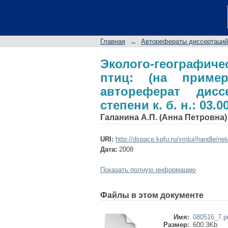
Эколого-географичес
ГПКЗ "Свияжский"):
к. б. н.: 03.00.16
Главная
→
Авторефераты диссертаций
Эколого-географич
птиц: (на приме
автореферат дис
степени к. б. н.: 03.0
Галанина А.П. (Анна Петровна)
URI:
http://dspace.kpfu.ru/xmlui/handle/ne
Дата:
2008
Показать полную информацию
Файлы в этом документе
Имя:
080516_7.p
Размер:
600.3Kb