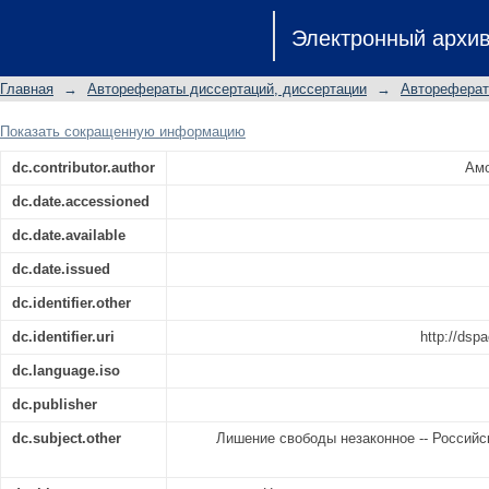
Незаконное лишение свободы в
Электронный архи
характеристика): автореферат диссе
н.: специальность 12.00.08
Главная
→
Авторефераты диссертаций, диссертации
→
Автореферат
Показать сокращенную информацию
dc.contributor.author
Амо
dc.date.accessioned
dc.date.available
dc.date.issued
dc.identifier.other
dc.identifier.uri
http://dsp
dc.language.iso
dc.publisher
dc.subject.other
Лишение свободы незаконное -- Российс