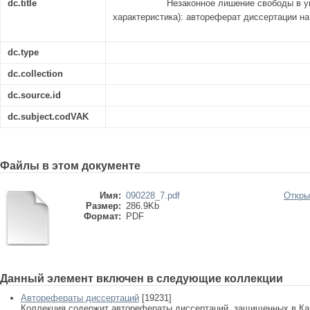
dc.title
Незаконное лишение свободы в у
характеристика): автореферат диссертации на
dc.type
dc.collection
dc.source.id
dc.subject.codVAK
Файлы в этом документе
Имя:
090228_7.pdf
Откры
Размер:
286.9Kb
Формат:
PDF
Данный элемент включен в следующие коллекции
Авторефераты диссертаций
[19231]
Коллекция содержит авторефераты диссертаций, защищенных в К