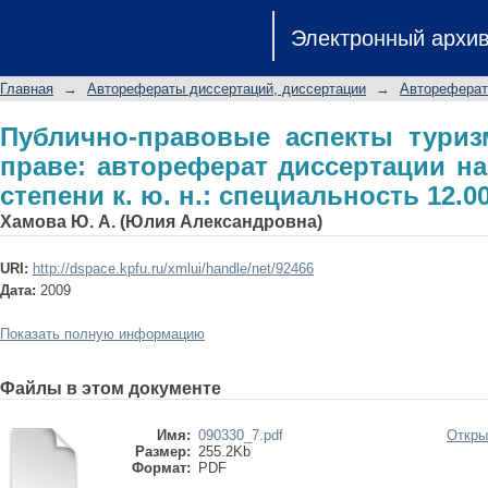
Публично-правовые аспекты туриз
Электронный архи
диссертации на соискание ученой сте
Главная
→
Авторефераты диссертаций, диссертации
→
Автореферат
Публично-правовые аспекты туриз
праве: автореферат диссертации на
степени к. ю. н.: специальность 12.00
Хамова Ю. А. (Юлия Александровна)
URI:
http://dspace.kpfu.ru/xmlui/handle/net/92466
Дата:
2009
Показать полную информацию
Файлы в этом документе
Имя:
090330_7.pdf
Откры
Размер:
255.2Kb
Формат:
PDF