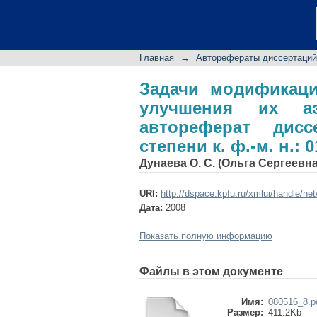
Задачи модифика
аэродинамических 
ученой степени к. ф.-
Главная
→
Авторефераты диссертаций
Задачи модификац
улучшения их аэр
автореферат дис
степени к. ф.-м. н.: 0
Дунаева О. С. (Ольга Сергеевна
URI:
http://dspace.kpfu.ru/xmlui/handle/ne
Дата:
2008
Показать полную информацию
Файлы в этом документе
Имя:
080516_8.p
Размер:
411.2Kb