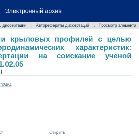
ции крыловых профилей с це
Электронный архив
характеристик: автореферат диссер
м. н.: 01.02.05
, диссертации
→
Авторефераты диссертаций
→
Просмотр элемента
ии крыловых профилей с целью
одинамических характеристик:
сертации на соискание ученой
1.02.05
)
t/92464
df
Открыть