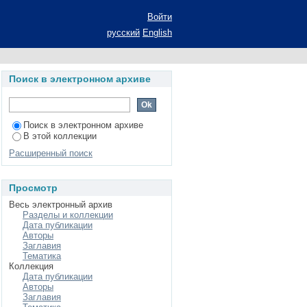
лью улучшения их
Войти
тации на соискание
русский
English
Поиск в электронном архиве
Поиск в электронном архиве
В этой коллекции
Расширенный поиск
Просмотр
Весь электронный архив
Разделы и коллекции
Дата публикации
Авторы
Заглавия
Тематика
Коллекция
Дата публикации
Авторы
Заглавия