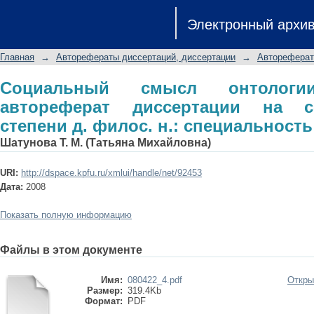
Социальный смысл онтологии эстет
Электронный архи
соискание ученой степени д. филос. 
Главная
→
Авторефераты диссертаций, диссертации
→
Автореферат
Социальный смысл онтологии 
автореферат диссертации на с
степени д. филос. н.: специальность 
Шатунова Т. М. (Татьяна Михайловна)
URI:
http://dspace.kpfu.ru/xmlui/handle/net/92453
Дата:
2008
Показать полную информацию
Файлы в этом документе
Имя:
080422_4.pdf
Откры
Размер:
319.4Kb
Формат:
PDF