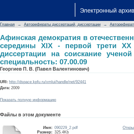
Афинская демократия в отечеств
Электронный архи
первой трети XX вв.: автореферат 
к. и. н.: специальность: 07.00.09
Главная
→
Авторефераты диссертаций, диссертации
→
Автореферат
Афинская демократия в отечествен
середины XIX - первой трети XX 
диссертации на соискание ученой 
специальность: 07.00.09
Георгиев П. В. (Павел Валентинович)
URI:
http://dspace.kpfu.ru/xmlui/handle/net/92441
Дата:
2009
Показать полную информацию
Файлы в этом документе
Имя:
090229_2.pdf
Откры
Размер:
325.4Kb