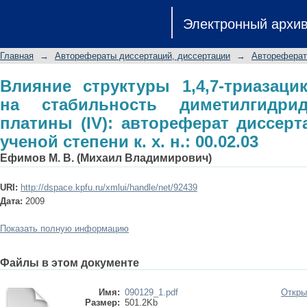
Влияние структуры 1,4,7-триаза
Электронный архи
диметилгидридных комплексов плат
соискание ученой степени к. х. н.: 00
Главная
→
Авторефераты диссертаций, диссертации
→
Автореферат
Влияние структуры 1,4,7-триазаци
на стабильность диметилгидри
платины (IV): автореферат диссерт
ученой степени к. х. н.: 00.02.03
Ефимов М. В. (Михаил Владимирович)
URI:
http://dspace.kpfu.ru/xmlui/handle/net/92439
Дата:
2009
Показать полную информацию
Файлы в этом документе
Имя:
090129_1.pdf
Откры
Размер:
501.2Kb