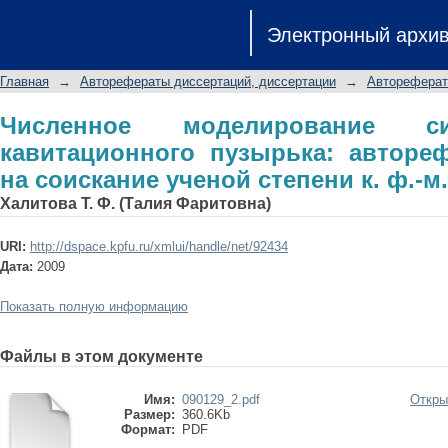
Численное моделирование сильно
Электронный архи
автореферат диссертации на соискани
Главная
→
Авторефераты диссертаций, диссертации
→
Автореферат
Численное моделирование с
кавитационного пузырька: авторе
на соискание ученой степени к. ф.-м. 
Халитова Т. Ф. (Талия Фаритовна)
URI:
http://dspace.kpfu.ru/xmlui/handle/net/92434
Дата:
2009
Показать полную информацию
Файлы в этом документе
Имя:
090129_2.pdf
Откры
Размер:
360.6Kb
Формат:
PDF