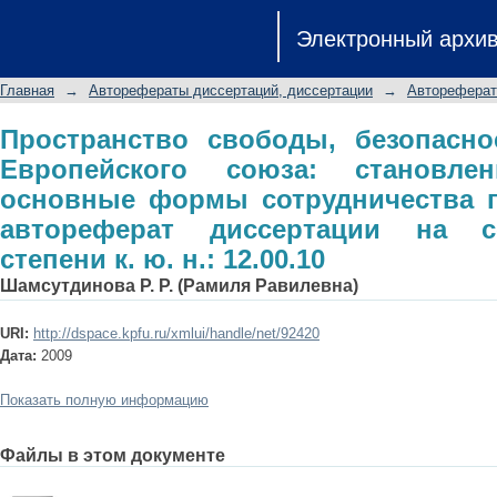
Пространство свободы, безопасно
Электронный архи
становление, развитие и основн
членов: автореферат диссертации 
Главная
→
Авторефераты диссертаций, диссертации
→
Автореферат
12.00.10
Пространство свободы, безопасно
Европейского союза: становле
основные формы сотрудничества г
автореферат диссертации на с
степени к. ю. н.: 12.00.10
Шамсутдинова Р. Р. (Рамиля Равилевна)
URI:
http://dspace.kpfu.ru/xmlui/handle/net/92420
Дата:
2009
Показать полную информацию
Файлы в этом документе