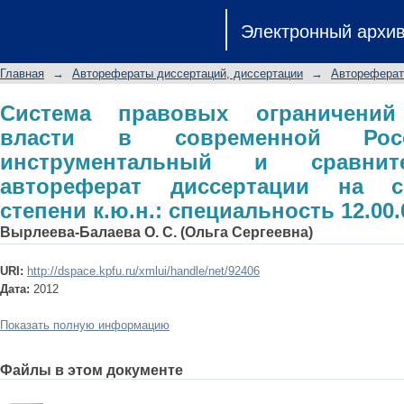
Система правовых ограничений г
Электронный архи
России: теоретико-инструментальны
диссертации на соискание ученой сте
Главная
→
Авторефераты диссертаций, диссертации
→
Автореферат
Система правовых ограничений 
власти в современной Росс
инструментальный и сравнит
автореферат диссертации на с
степени к.ю.н.: специальность 12.00.
Вырлеева-Балаева О. С. (Ольга Сергеевна)
URI:
http://dspace.kpfu.ru/xmlui/handle/net/92406
Дата:
2012
Показать полную информацию
Файлы в этом документе