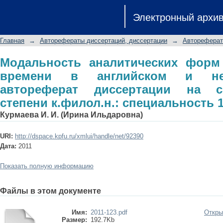
Модальность аналитических форм гл
Электронный архи
немецком языках: автореферат дис
к.филол.н.: специальность 10.02.20
Главная
→
Авторефераты диссертаций, диссертации
→
Автореферат
Модальность аналитических форм 
времени в английском и не
автореферат диссертации на с
степени к.филол.н.: специальность 1
Курмаева И. И. (Ирина Ильдаровна)
URI:
http://dspace.kpfu.ru/xmlui/handle/net/92390
Дата:
2011
Показать полную информацию
Файлы в этом документе
Имя:
2011-123.pdf
Откры
Размер:
192.7Kb