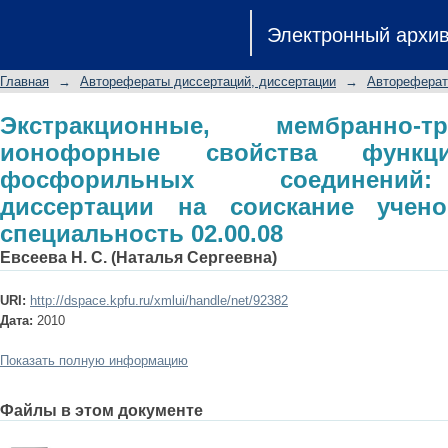
Экстракционные, мембранно-тр
Электронный архи
функционализированных фосфо
диссертации на соискание ученой сте
Главная
→
Авторефераты диссертаций, диссертации
→
Автореферат
Экстракционные, мембранно-
ионофорные свойства функцио
фосфорильных соединений
диссертации на соискание ученой
специальность 02.00.08
Евсеева Н. С. (Наталья Сергеевна)
URI:
http://dspace.kpfu.ru/xmlui/handle/net/92382
Дата:
2010
Показать полную информацию
Файлы в этом документе