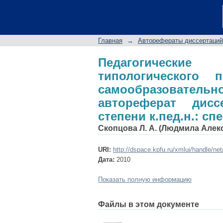
Педагогические у
развитию культу
автореферат дисс
Главная
→
Авторефераты диссертаций
специальность 13.00
Педагогически
типологического
самообразовател
автореферат дис
степени к.пед.н.: сп
Скопцова Л. А. (Людмила Алек
URI:
http://dspace.kpfu.ru/xmlui/handle/ne
Дата:
2010
Показать полную информацию
Файлы в этом документе