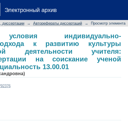
словия индивидуально-типологи
Электронный архив
ры самообразовательной деяте
ертации на соискание ученой 
, диссертации
→
Авторефераты диссертаций
→
Просмотр элемента
.01
е условия индивидуально-
 подхода к развитию культуры
ьной деятельности учителя:
сертации на соискание ученой
ециальность 13.00.01
сандровна)
t/92376