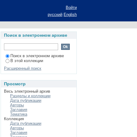
ческого подхода к
Войти
льности учителя:
русский
English
степени к.пед.н.:
Поиск в электронном архиве
Поиск в электронном архиве
В этой коллекции
Расширенный поиск
Просмотр
Весь электронный архив
Разделы и коллекции
Дата публикации
Авторы
Заглавия
Тематика
Коллекция
Дата публикации
Авторы
Заглавия