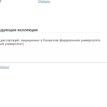
f
Открыть
едующие коллекции
 диссертаций, защищенных в Казанском федеральном университете
ный университет)
aSpace