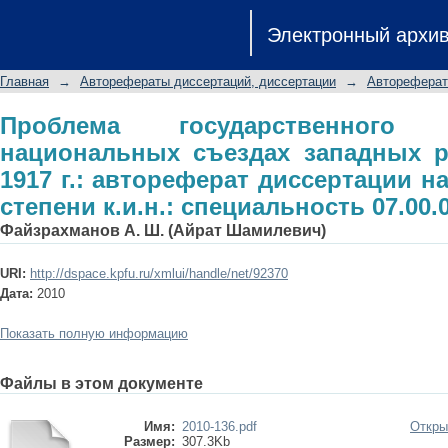
Проблема государственного устрой
Электронный архи
регионов России в 1917 г.: авторе
степени к.и.н.: специальность 07.00.
Главная
→
Авторефераты диссертаций, диссертации
→
Автореферат
Проблема государственного
национальных съездах западных р
1917 г.: автореферат диссертации н
степени к.и.н.: специальность 07.00.
Файзрахманов А. Ш. (Айрат Шамилевич)
URI:
http://dspace.kpfu.ru/xmlui/handle/net/92370
Дата:
2010
Показать полную информацию
Файлы в этом документе
Имя:
2010-136.pdf
Откры
Размер:
307.3Kb